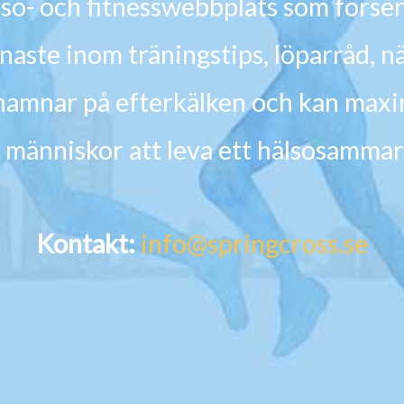
so- och fitnesswebbplats som förser
enaste inom träningstips, löparråd, 
nte hamnar på efterkälken och kan maxi
 människor att leva ett hälsosammar
Kontakt:
info@springcross.se