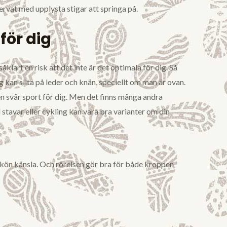
ervat med upplysta stigar att springa på.
för dig
klart en risk att det inte är det optimala för dig. Så
g kan slita på leder och knän, speciellt om man är ovan.
n svår sport för dig. Men det finns många andra
stavar eller cykling kan vara bra varianter om din
skön känsla. Och rörelsen gör bra för både kroppen