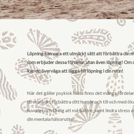
Löpning kan vara ett utmärkt sätt att förbättra din m
som erbjuder dessa fördelar, utan även löpning! Om du
kan du överväga att lägga till löpning i din rutin!
När det gäller psykisk hälsa finns det många fördelar
stressnivån, förbättra ditt humör och till och med öka
huvudet och få dig att må bättre, samt lindra stress oc
din mentala hälsorutin?