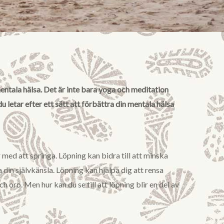
entala hälsa. Det är inte bara yoga och meditation
 letar efter ett sätt att förbättra din mentala hälsa
 med att springa. Löpning kan bidra till att minska
 din självkänsla. Löpning kan hjälpa dig att rensa
h oro. Men hur kan du se till att löpning blir en del av