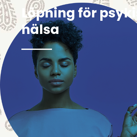
Löpning för psyk
hälsa