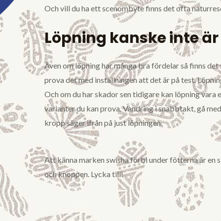
Och vill du ha ett scenombyte finns det ofta naturres
Löpning kanske inte är 
Även om löpning har många bra fördelar så finns det så
prova det med inställningen att det är på test. Löpnin
Och om du har skador sen tidigare kan löpning vara e
varianter du kan prova. Vandring i snabbtakt, gå med 
kropp säger ifrån på just löpningen.
Att känna marken swisha förbi under fötterna är en 
och knoppen. Lycka till!