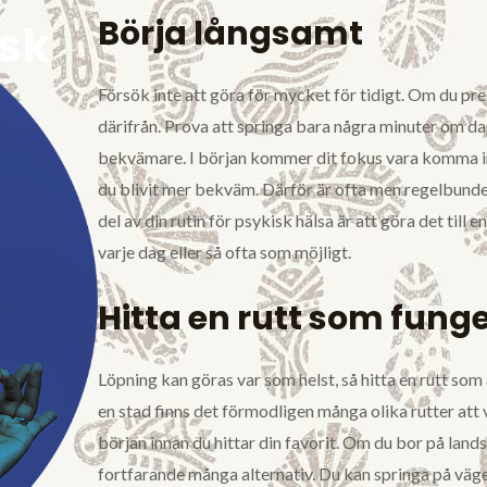
Börja långsamt
isk
Försök inte att göra för mycket för tidigt. Om du pr
därifrån. Prova att springa bara några minuter om da
bekvämare. I början kommer dit fokus vara komma in
du blivit mer bekväm. Därför är ofta men regelbundet e
del av din rutin för psykisk hälsa är att göra det till 
varje dag eller så ofta som möjligt.
Hitta en rutt som funge
Löpning kan göras var som helst, så hitta en rutt so
en stad finns det förmodligen många olika rutter att vä
början innan du hittar din favorit. Om du bor på lan
fortfarande många alternativ. Du kan springa på vägen