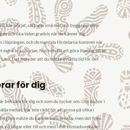
ecis har börjat, sätt upp små mål och bygg upp dem
gen och öka tiden gradvis när du känner dig
 i löpningen, och de mentala fördelarna kommer när
xtra bra i början. Nyckeln till att göra löpning till en
en vana. Det betyder att du måste avsätta tid för det
rar för dig
m är bekväm för dig och som du tycker om. Om du bor i
lja mellan. Var inte rädd för att prova på olika i
dsbygden måste du kanske vara kreativ, men det finns
, på stigar eller till och med i ditt bostadsområde.