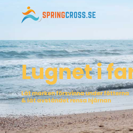
Lugnet i fa
Låt marken försvinna under fötterna
& låt avståndet rensa hjärnan