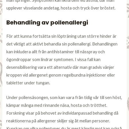
man springer. Symptomen kan likna dem vid astma, där man
upplever visselande andetag, hosta och tryck över bröstet.
Behandling av pollenallergi
För att kunna fortsätta sin löpträning utan större hinder är
det viktigt att aktivt behandla sin pollenallergi. Behandlingen
kan inkludera allt från antihistaminer till nässpray och
ögondroppar som lindrar symtomen. I vissa fall kan
desensibilisering vara ett alternativ där man gradvis vänjer
kroppen vid allergenet genom regelbundna injektioner eller
tabletter under tungan.
Under pollensäsongen, som kan vara från tidig vår till sen höst,
kämpar många med rinnande näsa, hosta och trötthet.
Forskning visar på behovet av individanpassad behandling då
reaktionerna på allergener skiljer sig åt mellan personer.
Kunskap om vilka pollentyper du är mest känslig mot kan också