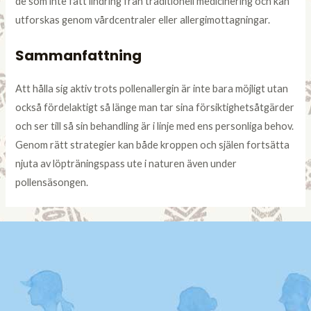
de som inte fått lindring från traditionell medicinering och kan
utforskas genom vårdcentraler eller allergimottagningar.
Sammanfattning
Att hålla sig aktiv trots pollenallergin är inte bara möjligt utan
också fördelaktigt så länge man tar sina försiktighetsåtgärder
och ser till så sin behandling är i linje med ens personliga behov.
Genom rätt strategier kan både kroppen och själen fortsätta
njuta av löpträningspass ute i naturen även under
pollensäsongen.