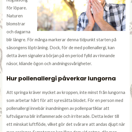
för löpare.
Naturen
blomstrar
och dagarna
blir längre. För många markerar denna tidpunkt starten på
säsongens löpträning. Dock, för de med pollenallergi, kan
detta även signalera början på en period fylld av rinnande
näsor, kliande ögon och andningssvårigheter.
Hur pollenallergi påverkar lungorna
Att springa kräver mycket av kroppen, inte minst från lungorna
som arbetar hårt för att syresätta blodet. För en person med
pollenallergi innebär inandningen av pollenpartiklar att
luftvägarna blir inflammerade och irriterade. Detta leder till
ett minskat luftflöde, vilket gör det svårare att andas djupt när