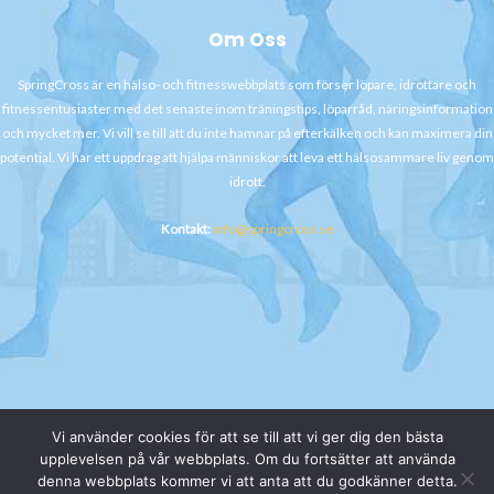
Om Oss
SpringCross är en hälso- och fitnesswebbplats som förser löpare, idrottare och
fitnessentusiaster med det senaste inom träningstips, löparråd, näringsinformation
och mycket mer. Vi vill se till att du inte hamnar på efterkälken och kan maximera din
potential. Vi har ett uppdrag att hjälpa människor att leva ett hälsosammare liv genom
idrott.
Kontakt:
info@springcross.se
Vi använder cookies för att se till att vi ger dig den bästa
upplevelsen på vår webbplats. Om du fortsätter att använda
denna webbplats kommer vi att anta att du godkänner detta.
Copyright © 2026 springcross.se