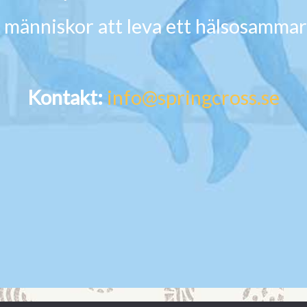
 människor att leva ett hälsosammar
Kontakt:
info@springcross.se