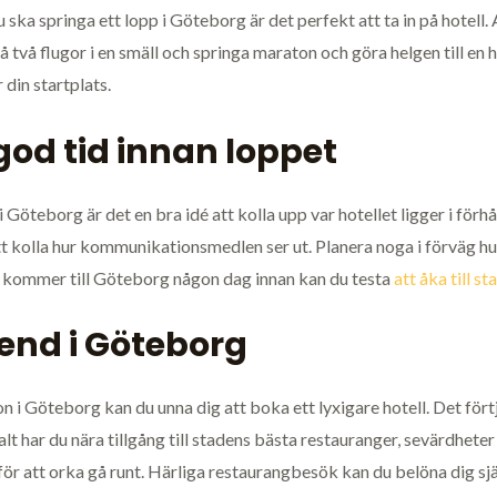
 ska springa ett lopp i Göteborg är det perfekt att ta in på hotell.
 två flugor i en smäll och springa maraton och göra helgen till en 
din startplats.
 god tid innan loppet
öteborg är det en bra idé att kolla upp var hotellet ligger i förhå
tt kolla hur kommunikationsmedlen ser ut. Planera noga i förväg hur 
du kommer till Göteborg någon dag innan kan du testa
att åka till st
end i Göteborg
 i Göteborg kan du unna dig att boka ett lyxigare hotell. Det fört
lt har du nära tillgång till stadens bästa restauranger, sevärdheter
för att orka gå runt. Härliga restaurangbesök kan du belöna dig sj