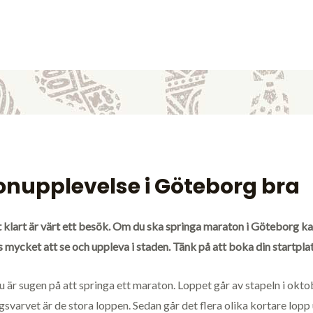
tonupplevelse i Göteborg bra
 klart är värt ett besök. Om du ska springa maraton i Göteborg kan 
s mycket att se och uppleva i staden. Tänk på att boka din startplats
du är sugen på att springa ett maraton. Loppet går av stapeln i o
svarvet är de stora loppen. Sedan går det flera olika kortare lop