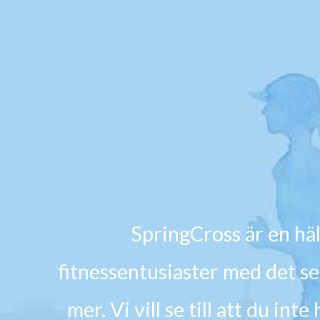
SpringCross är en häl
fitnessentusiaster med det s
mer. Vi vill se till att du i