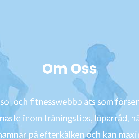
Om Oss
so- och fitnesswebbplats som förser
enaste inom träningstips, löparråd, 
nte hamnar på efterkälken och kan maxi