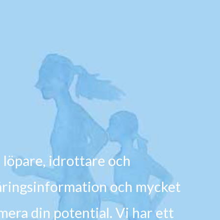
 löpare, idrottare och
näringsinformation och mycket
mera din potential. Vi har ett