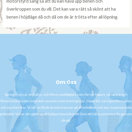
motorstyrd säng så att du kan häva upp benen och
överkroppen som du vill. Det kan vara rätt så skönt att ha
benen i höjdläge då och då om de är trötta efter all löpning.
Om Oss
SpringCross är en hälso- och fitnesswebbplats som förser löpare, idrottare och
fitnessentusiaster med det senaste inom träningstips, löparråd, näringsinformation
och mycket mer. Vi vill se till att du inte hamnar på efterkälken och kan maximera din
potential. Vi har ett uppdrag att hjälpa människor att leva ett hälsosammare liv genom
idrott.