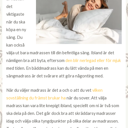
det
viktigaste
när du ska
köpa en ny
säng. Du
kan också
välja ut bara madrassen till din befintliga säng. Ibland är det
nämligen bra att byta, eftersom
den blir nerlegad eller för mjuk
med tiden. En bäddmadrass kan du lätt vända på men en
sängmadrass är det svårare att göra någonting med.
När du väljer madrass är det a och o att du vet
vilken
sovställning du främst brukar ha
när du sover. Att välja
madrass kan vara lite knepigt ibland, speciellt om ni är två som
ska dela på den. Det går dock bra att skräddarsy madrasser
idag och välja olika tyngdpunkter på olika delar av madrassen.