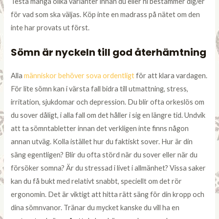
Testa många olika varianter innan du eller ni bestämmer dig/er
för vad som ska väljas. Köp inte en madrass på nätet om den
inte har provats ut först.
Sömn är nyckeln till god återhämtning
Alla
människor behöver sova ordentligt
för att klara vardagen.
För lite sömn kan i värsta fall bidra till utmattning, stress,
irritation, sjukdomar och depression. Du blir ofta orkeslös om
du sover dåligt, i alla fall om det håller i sig en längre tid. Undvik
att ta sömntabletter innan det verkligen inte finns någon
annan utväg. Kolla istället hur du faktiskt sover. Hur är din
säng egentligen? Blir du ofta störd när du sover eller när du
försöker somna? Är du stressad i livet i allmänhet? Vissa saker
kan du få bukt med relativt snabbt, speciellt om det rör
ergonomin. Det är viktigt att hitta rätt säng för din kropp och
dina sömnvanor. Tränar du mycket kanske du vill ha en