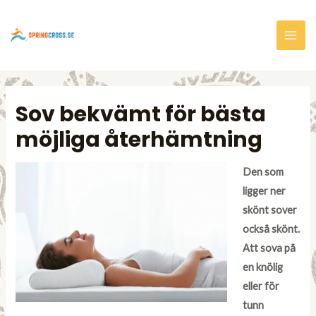
Sov bekvämt för bästa
möjliga återhämtning
Den som
ligger ner
skönt sover
också skönt.
Att sova på
en knölig
eller för
tunn